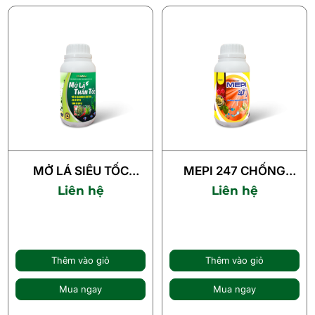
MỞ LÁ SIÊU TỐC
MEPI 247 CHỐNG
(250ml)
RỤNG SIÊU TỐC
Liên hệ
Liên hệ
(250ml)
Thêm vào giỏ
Thêm vào giỏ
Mua ngay
Mua ngay