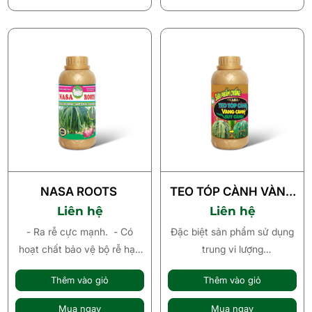
NASA ROOTS
TEO TÓP CÀNH VÀNG
CÀNH SUY CÀNH
Liên hệ
Liên hệ
- Ra rễ cực mạnh. - Có
Đặc biệt sản phẩm sử dụng
hoạt chất bảo vệ bộ rễ hạn
trung vi lượng
chế tác nhân gây hại rễ. -
dạng chelate và được bổ
Thêm vào giỏ
Thêm vào giỏ
Mập cành, xanh cành -
sung nguồn Axit Amin tổng
cứng cành - không nám
hợp cùng với hợp chất phụ
Mua ngay
Mua ngay