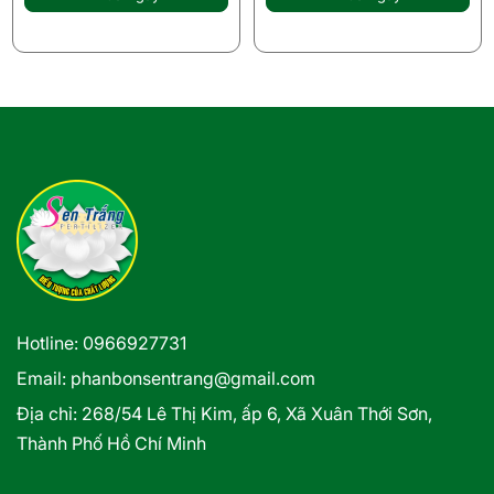
cành.
gia đặc biệt giúp chống teo
tóp cành Thanh Long cực
kỳ hiệu quả.
Hotline: 0966927731
Email: phanbonsentrang@gmail.com
Địa chỉ:
268/54 Lê Thị Kim, ấp 6, Xã Xuân Thới Sơn,
Thành Phố Hồ Chí Minh