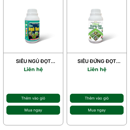
SIÊU NGỦ ĐỌT
SIÊU ĐỨNG ĐỌT
(250ml)
(250ml)
Liên hệ
Liên hệ
Thêm vào giỏ
Thêm vào giỏ
Mua ngay
Mua ngay