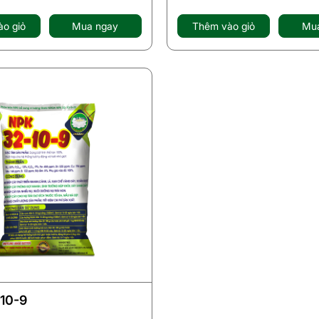
o giỏ
Mua ngay
Thêm vào giỏ
Mu
10-9