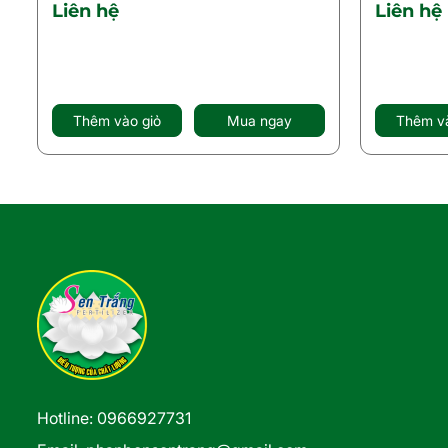
Liên hệ
Liên hệ
Thêm vào giỏ
Mua ngay
Thêm và
Hotline: 0966927731