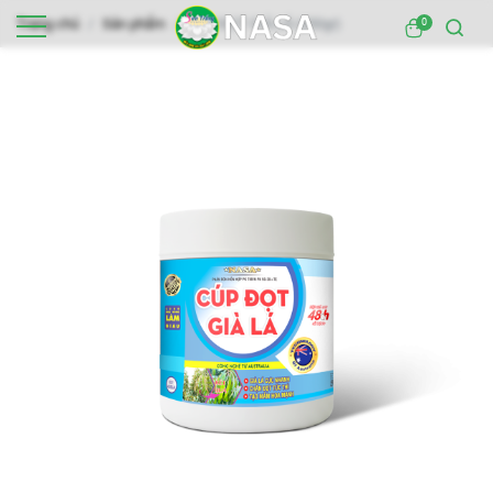
Trang chủ
Sản phẩm
CÚP ĐỌT GIÀ LÁ (450gr)
0