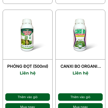
PHÓNG ĐỌT (500ml)
CANXI BO ORGANIC
(500ml)
Liên hệ
Liên hệ
Thêm vào giỏ
Thêm vào giỏ
Mua ngay
Mua ngay