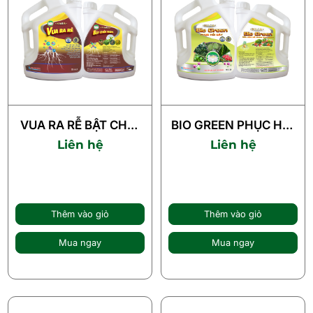
VUA RA RỄ BẬT CHỒI
BIO GREEN PHỤC HỒI
NON
CÂY
Liên hệ
Liên hệ
Thêm vào giỏ
Thêm vào giỏ
Mua ngay
Mua ngay