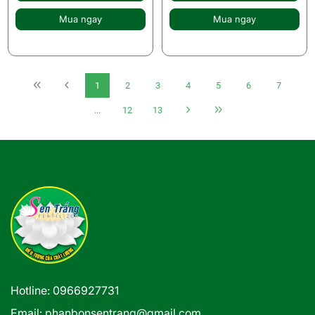
Mua ngay
Mua ngay
1
2
3
4
5
6
7
...
12
13
Hotline: 0966927731
Email: phanbonsentrang@gmail.com